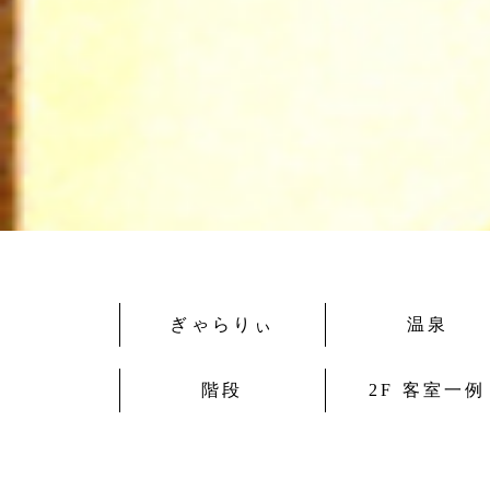
ぎゃらりぃ
温泉
階段
2F 客室一例