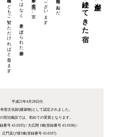
中央にある大階段などもご覧いただければと存じます。
お部屋だけではなく、磨き上げられた廊下や、
木造三階建ての宿でございます。
大切に守り続けてきた宿
年創業の時間を刻んだ
10
室。
平成21年4月28日付、
有形文化財(建築物)として認定されました。
の宿泊施設では、初めての受賞となります。
番号 43-0105) / 大広間 1棟(登録番号 43-0106) /
正門及び塀1棟(登録番号 43-0107)