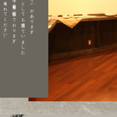
(2016年〜2017年は甘夏みかん風呂は地震の影響など諸事情でお休みいたします。)
また、なつかしいラムネなどのドリンクも準備しております。
※欄間や、床の間、障子など、部屋ごとに異なる作りになっています。
※欄間や、床の間、障子など、部屋ごとに異なる作りになっています。
※欄間や、床の間、障子など、部屋ごとに異なる作りになっています。
※欄間や、床の間、障子など、部屋ごとに異なる作りになっています。
※欄間や、床の間、障子など、部屋ごとに異なる作りになっています。
昔は蓄音機を置いて、ダンスホールとしても使用していました。
昔の風情を感じていただけるよう、冬場は代々宿に伝わる火鉢を並べております。
金
波
楼
の
シ
ン
ボ
ル
マ
ー
ク
で
あ
る
波
と
千
鳥
が
あ
ち
こ
ち
に
あ
し
ら
わ
れ
て
い
ま
す
同
じ
く
特
産
の
甘
夏
み
か
ん
を
ふ
ん
だ
ん
に
浮
か
べ
た
晩
白
柚
風
呂
を
お
楽
し
み
い
た
だ
け
ま
す
以来、当時のままの状態を保つように補修を行って現在に至っております。
温
泉
に
入
っ
た
あ
と
に
く
つ
ろ
い
で
い
た
だ
け
る
よ
う
に
休
憩
所
を
ご
準
備
し
て
お
り
ま
す