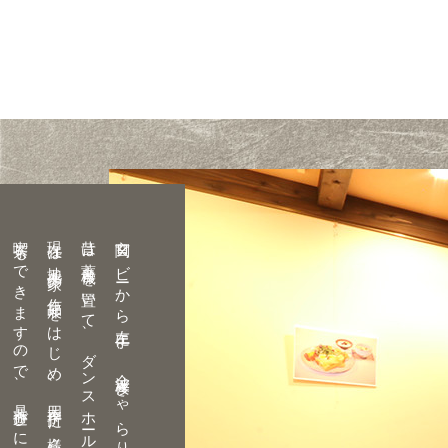
喫茶もできますので、是非遊びに来られてください。
※日帰り入浴のお客様もご利用いただけます。
また、本物の松竹梅の木が装飾された飾りは見ごたえがあります。
磨き上げられた美しい廊下です。
重厚な雰囲気が楽しめます。
収容人数 ２～３人
収容人数 ２～３人
収容人数 ２～３人
収容人数 ２～４人
収容人数 ５～６人
現在は地元作家の作品展をはじめ、四季折々に様々な企画展を開催しております。
３〜４月は甘夏みかん風呂となります。
。
金波楼の見どころのひとつである、大階段。
。
※文化財保護のため全室禁煙となっております。
※文化財保護のため全室禁煙となっております。
※文化財保護のため全室禁煙となっております。
※文化財保護のため全室禁煙となっております。
※文化財保護のため全室禁煙となっております。
玄関ロビーから左手に、金波楼ぎゃらりぃがあります。
。
８畳のお部屋です。
６畳のお部屋です。
８畳の和室と小上り(踏込)が４・５畳ある広めのお部屋です。
８畳の和室と小上り(踏込)が８畳ある広めのお部屋です。
１４畳のお部屋です。
※毎年１２月中旬〜２月末まで、八代、日奈久地域の特産、晩白柚(ばんぺいゆ)と、
現在の大広間は、昭和１３年に作られたものです。
母の日のカーネーション風呂なども人気があります。
名物 晩白柚(ばんぺいゆ)風呂、
疲労回復や神経痛によいと言われ、肌の角質をとる美肌効果があります。
泉質は、弱アルカリ性単純泉で、刺激が少ないやさしい温泉です。