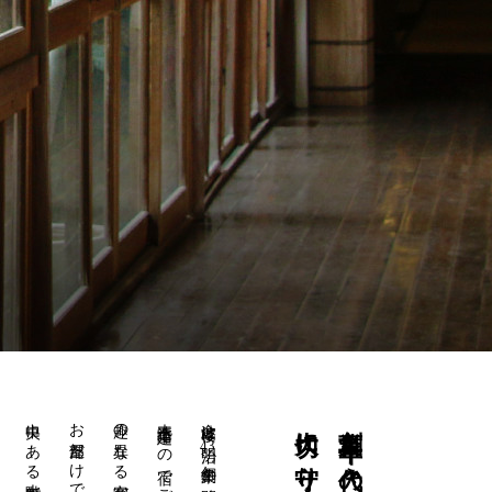
趣の異なる客室が全部で
金波楼は明治
創業百十年 代々の当主が、
43