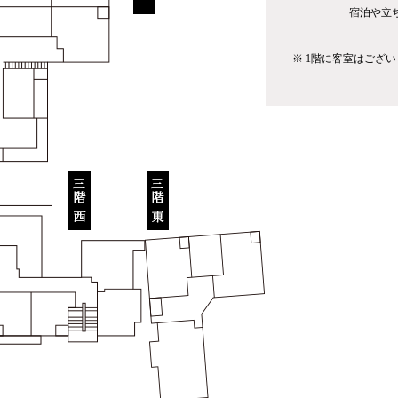
宿泊や立
※ 1階に客室はござ